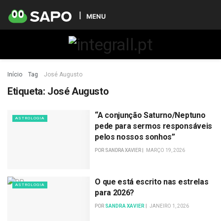
MENU
Início
Tag
José Augusto
Etiqueta:
José Augusto
“A conjunção Saturno/Neptuno
ASTROLOGIA
pede para sermos responsáveis
pelos nossos sonhos”
POR
SANDRA XAVIER
MARÇO 19, 2026
O que está escrito nas estrelas
ASTROLOGIA
para 2026?
POR
SANDRA XAVIER
JANEIRO 1, 2026