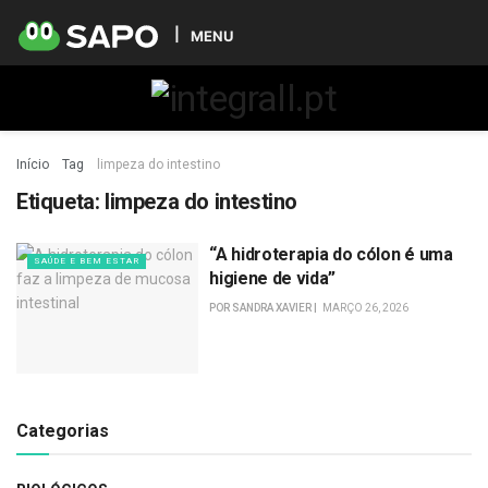
MENU
Início
Tag
limpeza do intestino
Etiqueta:
limpeza do intestino
“A hidroterapia do cólon é uma
SAÚDE E BEM ESTAR
higiene de vida”
POR
SANDRA XAVIER
MARÇO 26, 2026
Categorias