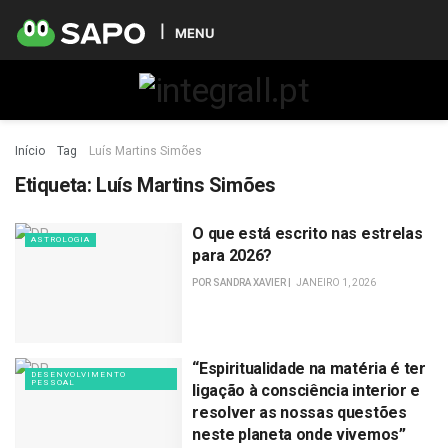
MENU
Início
Tag
Luís Martins Simões
Etiqueta:
Luís Martins Simões
O que está escrito nas estrelas
ASTROLOGIA
para 2026?
POR
SANDRA XAVIER
JANEIRO 1, 2026
“Espiritualidade na matéria é ter
DESENVOLVIMENTO
PESSOAL
ligação à consciência interior e
resolver as nossas questões
neste planeta onde vivemos”