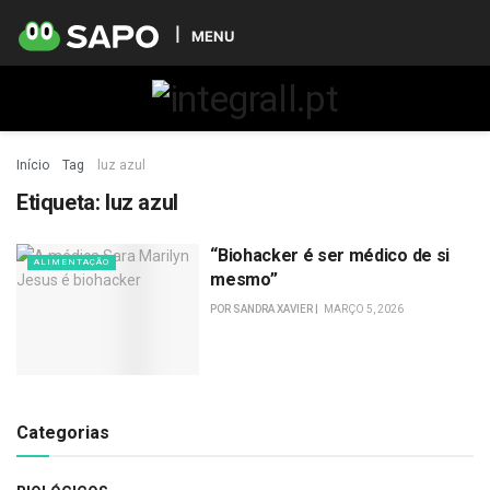
MENU
Início
Tag
luz azul
Etiqueta:
luz azul
“Biohacker é ser médico de si
ALIMENTAÇÃO
mesmo”
POR
SANDRA XAVIER
MARÇO 5, 2026
Categorias