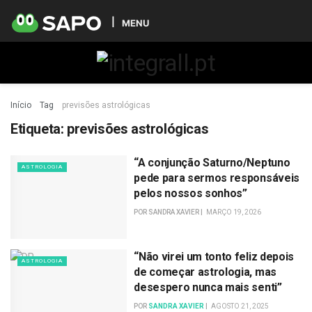
MENU
Início
Tag
previsões astrológicas
Etiqueta:
previsões astrológicas
“A conjunção Saturno/Neptuno
ASTROLOGIA
pede para sermos responsáveis
pelos nossos sonhos”
POR
SANDRA XAVIER
MARÇO 19, 2026
“Não virei um tonto feliz depois
ASTROLOGIA
de começar astrologia, mas
desespero nunca mais senti”
POR
SANDRA XAVIER
AGOSTO 21, 2025