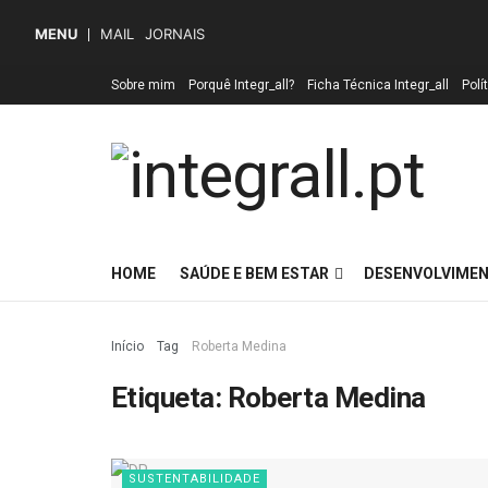
MENU
MAIL
JORNAIS
Sobre mim
Porquê Integr_all?
Ficha Técnica Integr_all
Polí
HOME
SAÚDE E BEM ESTAR
DESENVOLVIMEN
Início
Tag
Roberta Medina
Etiqueta:
Roberta Medina
SUSTENTABILIDADE