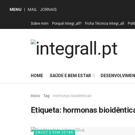
MENU
MAIL
JORNAIS
Sobre mim
Porquê Integr_all?
Ficha Técnica Integr_all
Polí
HOME
SAÚDE E BEM ESTAR
DESENVOLVIMEN
Início
Tag
hormonas bioidênticas
Etiqueta:
hormonas bioidêntic
SAÚDE E BEM ESTAR