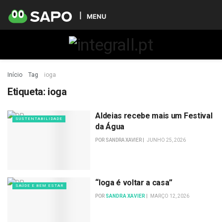
MENU
Início
Tag
ioga
Etiqueta:
ioga
Aldeias recebe mais um Festival
SUSTENTABILIDADE
da Água
POR
SANDRA XAVIER
JUNHO 25, 2026
“Ioga é voltar a casa”
SAÚDE E BEM ESTAR
POR
SANDRA XAVIER
MARÇO 12, 2026