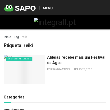
MENU
Início
Tag
reiki
Etiqueta:
reiki
Aldeias recebe mais um Festival
SUSTENTABILIDADE
da Água
POR
SANDRA XAVIER
JUNHO 25, 2026
Categorias