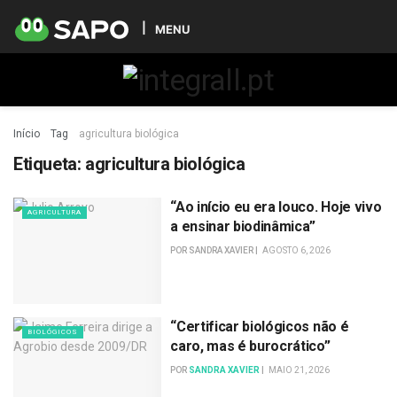
MENU
Início
Tag
agricultura biológica
Etiqueta:
agricultura biológica
“Ao início eu era louco. Hoje vivo
AGRICULTURA
a ensinar biodinâmica”
POR
SANDRA XAVIER
AGOSTO 6, 2026
“Certificar biológicos não é
BIOLÓGICOS
caro, mas é burocrático”
POR
SANDRA XAVIER
MAIO 21, 2026