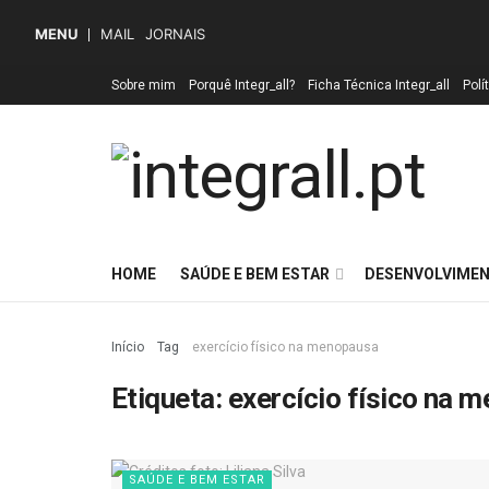
MENU
MAIL
JORNAIS
Sobre mim
Porquê Integr_all?
Ficha Técnica Integr_all
Polí
HOME
SAÚDE E BEM ESTAR
DESENVOLVIMEN
Início
Tag
exercício físico na menopausa
Etiqueta:
exercício físico na 
SAÚDE E BEM ESTAR